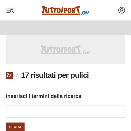
Acced
 menu
 menu
17 risultati per pulici
/
Inserisci i termini della ricerca
CERCA