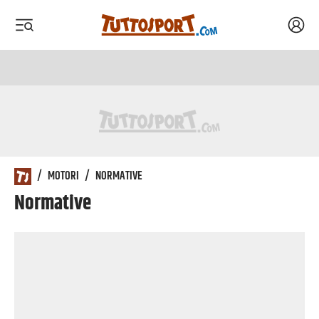
Acced
 menu
 menu
/
MOTORI
/
NORMATIVE
Normative