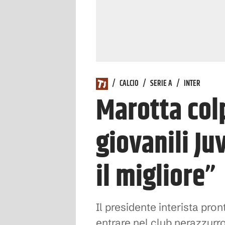
/
CALCIO
/
SERIE A
/
INTER
Marotta colp
giovanili Ju
il migliore”
Il presidente interista pro
entrare nel club nerazzurr