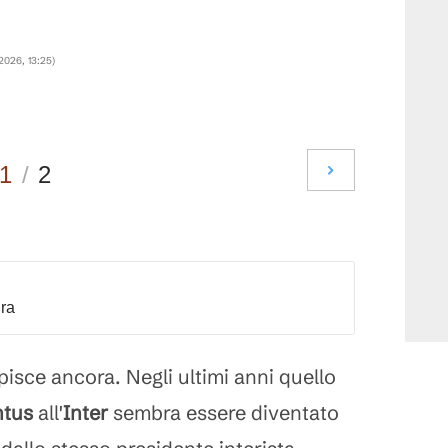
 2026, 13:25
)
1
/
2
dra
pisce ancora. Negli ultimi anni quello
ntus
all'
Inter
sembra essere diventato