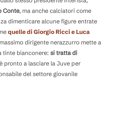
 dallo stesso presidente interista,
o Conte
, ma anche calciatori come
nza dimenticare alcune figure entrate
ome
quelle di
Giorgio Ricci
e
Luca
il massimo dirigente nerazzurro mette a
a tinte bianconere:
si tratta di
 è pronto a lasciare la Juve per
nsabile del settore giovanile