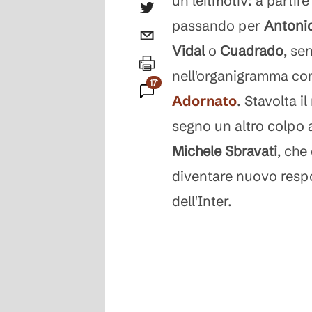
un leitmotiv: a partire
passando per
Antoni
Vidal
o
Cuadrado
, se
nell'organigramma c
171
Adornato
. Stavolta 
Commenti
segno un altro colpo 
Michele
Sbravati
, che
diventare nuovo respo
dell'Inter.