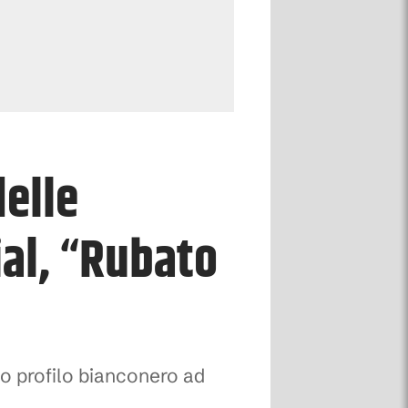
delle
ial, “Rubato
imo profilo bianconero ad