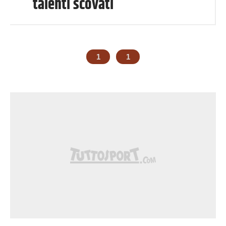
talenti scovati
1
1