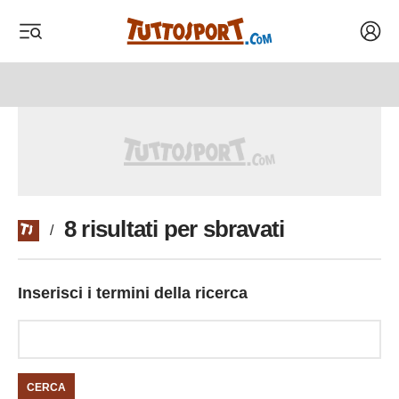
Acced
 menu
 menu
8 risultati per sbravati
/
Inserisci i termini della ricerca
CERCA