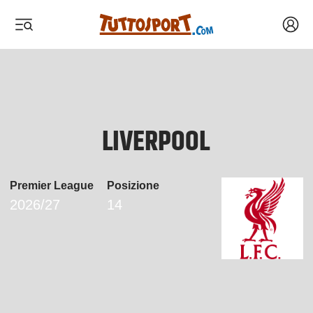
Acced
 menu
 menu
LIVERPOOL
Premier League
Posizione
2026/27
14