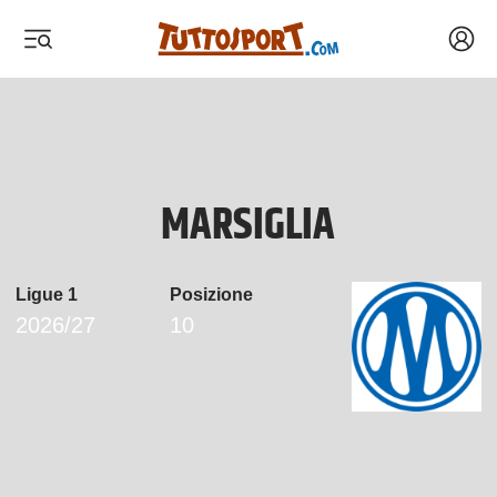
Acced
 menu
 menu
 menu
 menu
MARSIGLIA
Ligue 1
Posizione
2026/27
10