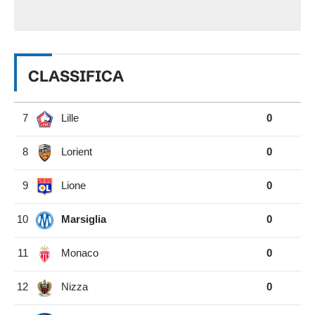
CLASSIFICA
7
Lille
0
8
Lorient
0
9
Lione
0
10
Marsiglia
0
11
Monaco
0
12
Nizza
0