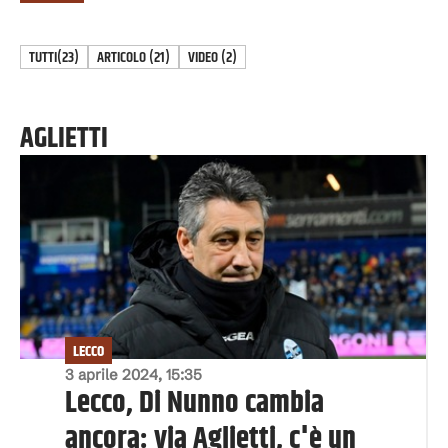
TUTTI
(23)
ARTICOLO
(
21
)
VIDEO
(
2
)
AGLIETTI
LECCO
3 aprile 2024, 15:35
Lecco, Di Nunno cambia
ancora: via Aglietti, c'è un