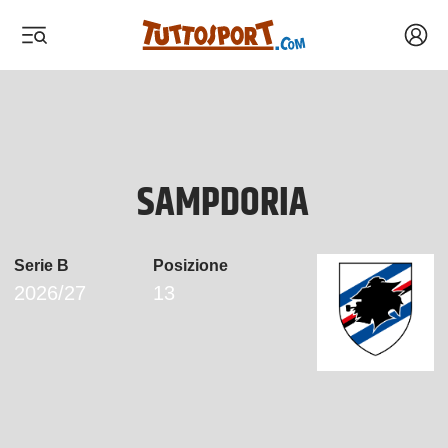
Acced
 menu
 menu
SAMPDORIA
Serie B
Posizione
2026/27
13