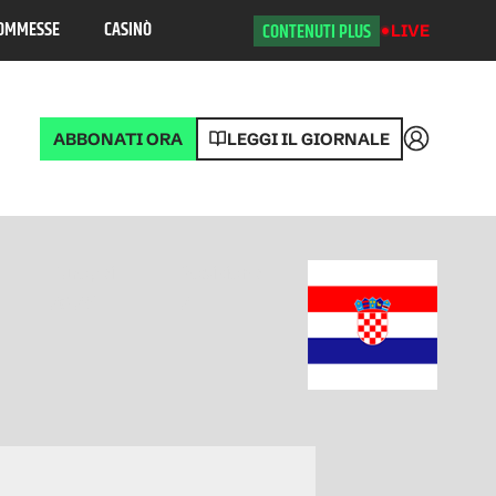
OMMESSE
CASINÒ
CONTENUTI PLUS
LIVE
ABBONATI ORA
LEGGI IL GIORNALE
Accedi
Europei
Posizione
2025
2