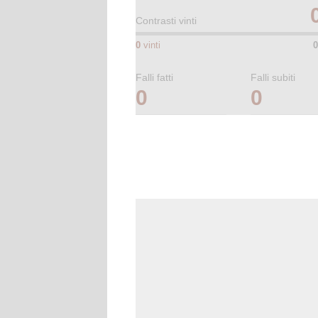
Contrasti vinti
0
vinti
0
Falli fatti
Falli subiti
0
0