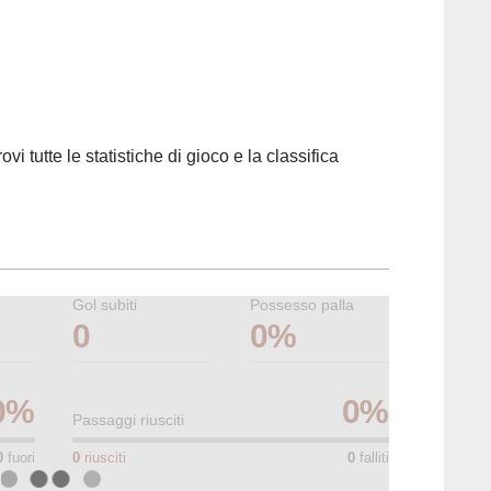
ovi tutte le statistiche di gioco e la classifica
Gol subiti
Possesso palla
0
0%
0
%
0
%
Passaggi riusciti
0
fuori
0
riusciti
0
falliti