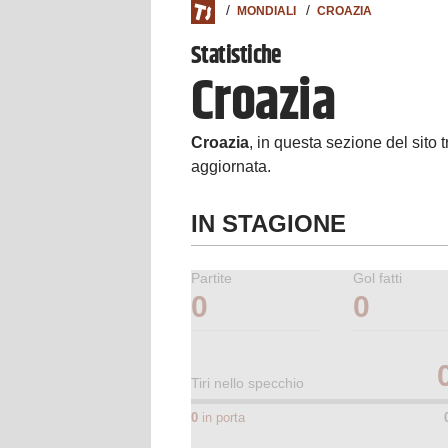
MONDIALI
CROAZIA
Statistiche
Croazia
Croazia
, in questa sezione del sito tr
aggiornata.
IN STAGIONE
Partite
Gol fatti
0
0
Tiri nello specchio
0
in porta