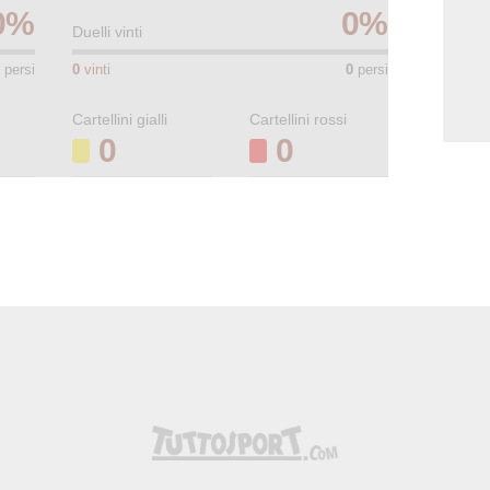
0
%
0
%
Duelli vinti
persi
0
vinti
0
persi
Cartellini gialli
Cartellini rossi
0
0