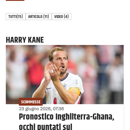
TUTTI
(15)
ARTICOLO
(
11
)
VIDEO
(
4
)
HARRY KANE
SCOMMESSE
23 giugno 2026, 07:36
Pronostico Inghilterra-Ghana,
occhi puntati sul