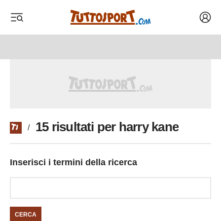
Acced
 menu
 menu
15 risultati per harry kane
/
Inserisci i termini della ricerca
CERCA