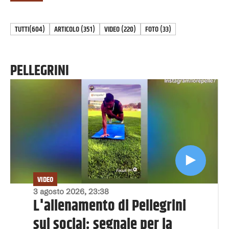
TUTTI
(604)
ARTICOLO
(
351
)
VIDEO
(
220
)
FOTO
(
33
)
PELLEGRINI
VIDEO
3 agosto 2026, 23:38
L'allenamento di Pellegrini
sui social: segnale per la