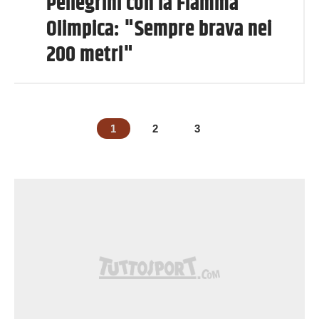
Pellegrini con la Fiamma
Olimpica: "Sempre brava nei
200 metri"
1
2
3