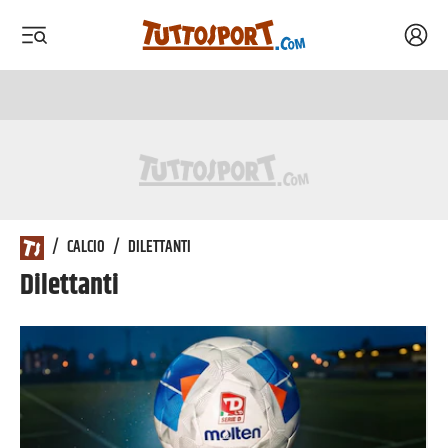
Acced
 menu
 menu
/
CALCIO
/
DILETTANTI
Dilettanti