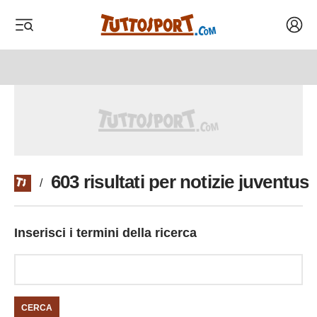
Acced
 menu
 menu
603 risultati per notizie juventus
/
Inserisci i termini della ricerca
CERCA