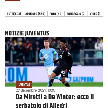
TUTTI
(603)
ARTICOLO
(
560
)
FOTO
(
40
)
SONDAGGIO
(
2
)
VIDEO
(
1
)
NOTIZIE JUVENTUS
JUVENTUS
27 dicembre 2021, 10:15
Da Miretti a De Winter: ecco il
serbatoio di Allegri