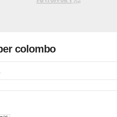
i per colombo
a