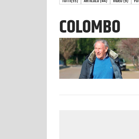
TUTTI
(55)
ARTICOLO
(
44
)
VIDEO
(
9
)
FO
COLOMBO