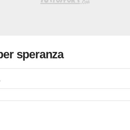
 per speranza
a