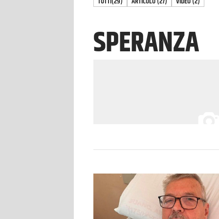
TUTTI
(29)
ARTICOLO
(
27
)
VIDEO
(
2
)
SPERANZA