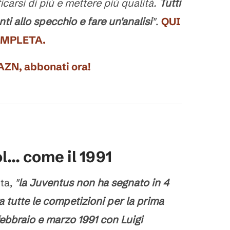
icarsi di più e mettere più qualità.
Tutti
i allo specchio e fare un'analisi
"
.
QUI
OMPLETA.
DAZN, abbonati ora!
... come il 1991
ta,
"
la Juventus non ha segnato in 4
a tutte le competizioni per la prima
febbraio e marzo 1991 con Luigi