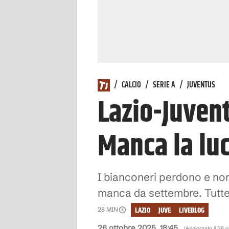
/
CALCIO
/
SERIE A
/
JUVENTUS
Lazio-Juven
Manca la luc
I bianconeri perdono e non 
manca da settembre. Tutte 
LAZIO
JUVE
LIVEBLOG
28
MIN
26 ottobre 2025, 18:45
(Aggiornato il
26 o