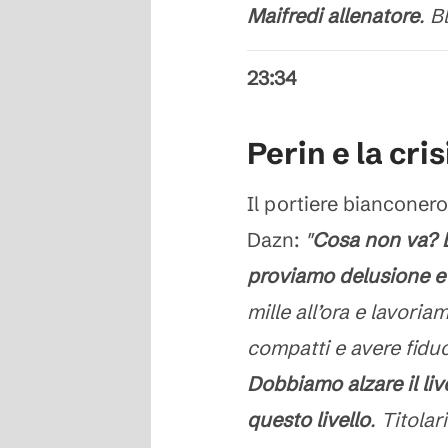
Maifredi allenatore
. B
23:34
Perin e la cri
Il portiere bianconer
Dazn:
"
Cosa non va? Di
proviamo delusione e 
mille all’ora e lavor
compatti e avere fiduc
Dobbiamo alzare il liv
questo livello
. Titola