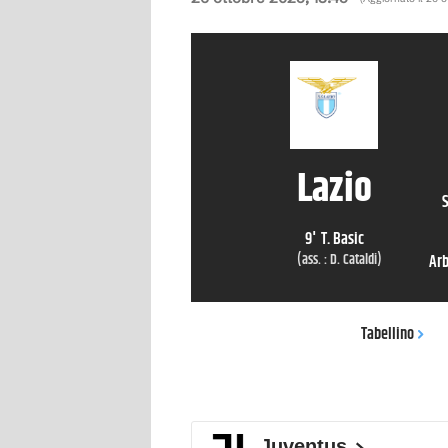
Lazio
S
9
'
T. Basic
(ass. :
D. Cataldi
)
Arb
Tabellino
Juventus