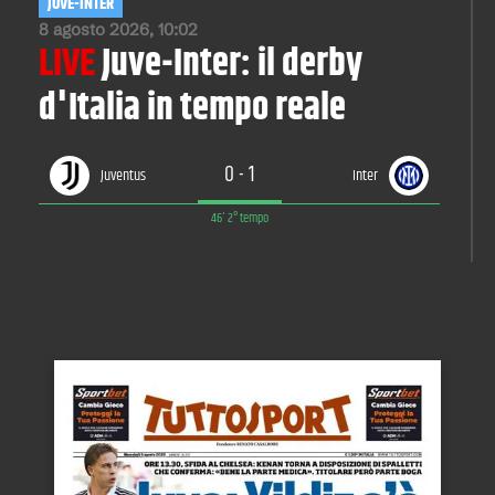
JUVE-INTER
8 agosto 2026, 10:02
LIVE
Juve-Inter: il derby
d'Italia in tempo reale
0
-
1
Juventus
Inter
46' 2° tempo