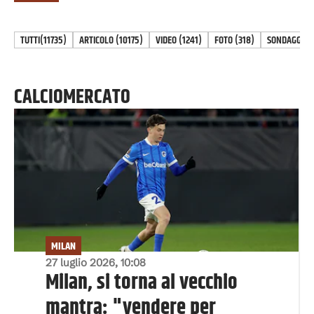
TUTTI
(11735)
ARTICOLO
(
10175
)
VIDEO
(
1241
)
FOTO
(
318
)
SONDAGGIO
(
CALCIOMERCATO
MILAN
27 luglio 2026, 10:08
Milan, si torna al vecchio
mantra: "vendere per