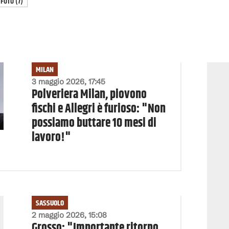
FOTO
(
7
)
MILAN
3 maggio 2026, 17:45
Polveriera Milan, piovono
fischi e Allegri è furioso: "Non
possiamo buttare 10 mesi di
lavoro!"
SASSUOLO
2 maggio 2026, 15:08
Grosso: "Importante ritorno