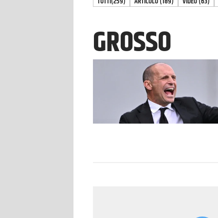
TUTTI
(259)
ARTICOLO
(
189
)
VIDEO
(
63
)
GROSSO