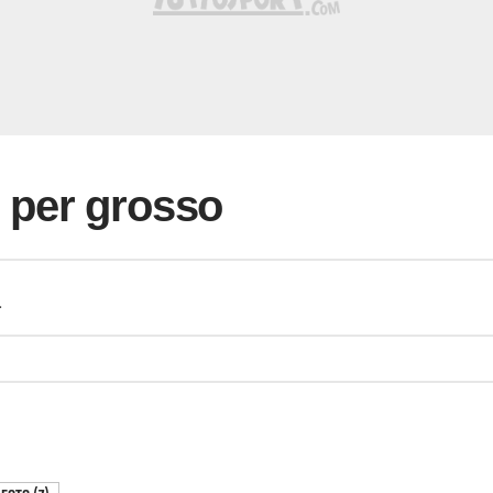
i per grosso
a