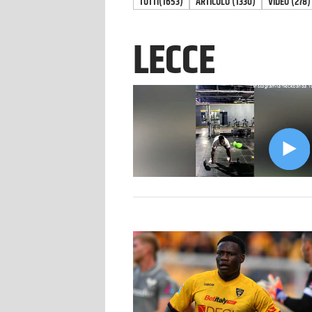
TUTTI
(1653)
ARTICOLO
(
1330
)
VIDEO
(
278
)
LECCE