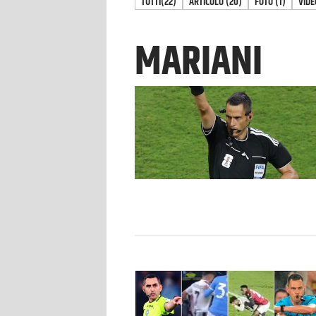
TUTTI
(22)
ARTICOLO
(
20
)
FOTO
(
1
)
VIDE
MARIANI