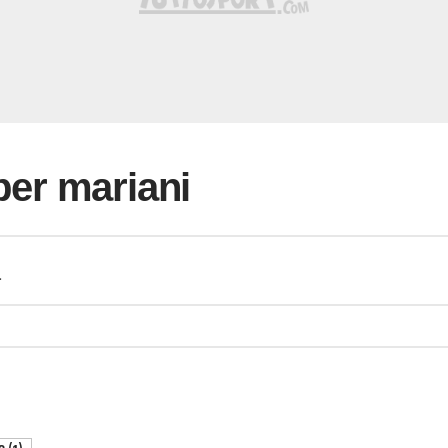
 per mariani
a