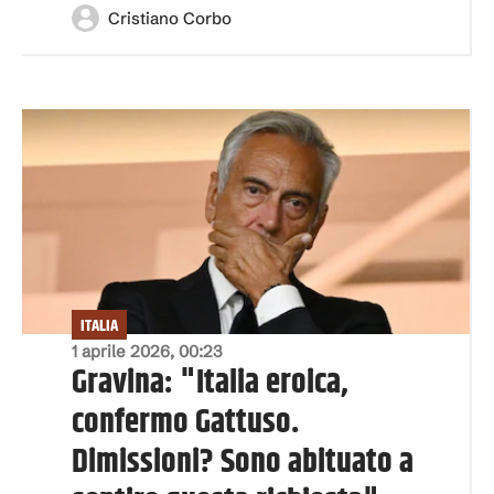
Cristiano Corbo
ITALIA
1 aprile 2026, 00:23
Gravina: "Italia eroica,
confermo Gattuso.
Dimissioni? Sono abituato a