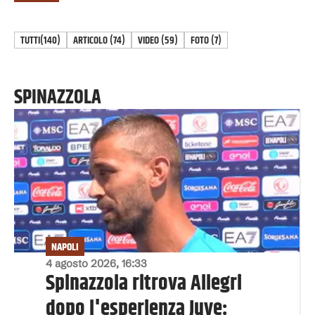
TUTTI
(140)
ARTICOLO
(
74
)
VIDEO
(
59
)
FOTO
(
7
)
SPINAZZOLA
NAPOLI
4 agosto 2026, 16:33
Spinazzola ritrova Allegri
dopo l'esperienza Juve: