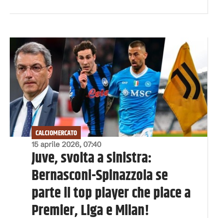
CALCIOMERCATO
15 aprile 2026, 07:40
Juve, svolta a sinistra:
Bernasconi-Spinazzola se
parte il top player che piace a
Premier, Liga e Milan!