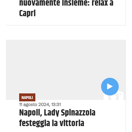
nuovamente insieme: relax a
Capri
NAPOLI
11 agosto 2024, 13:31
Napoli, Lady Spinazzola
festeggia la vittoria