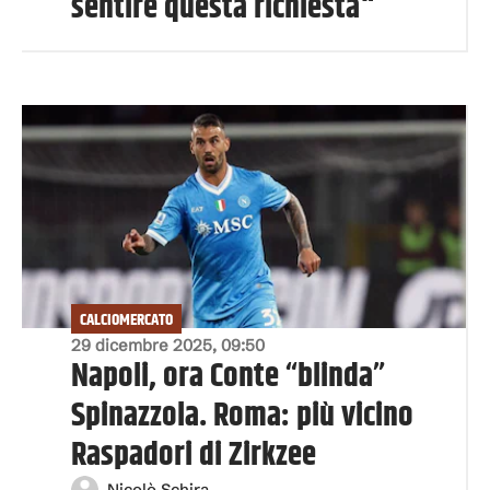
sentire questa richiesta"
CALCIOMERCATO
29 dicembre 2025, 09:50
Napoli, ora Conte “blinda”
Spinazzola. Roma: più vicino
Raspadori di Zirkzee
Nicolò Schira