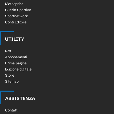
Motosprint
Guerin Sportivo
Sportnetwork
Conti Editore
UTILITY
Rss
Abbonamenti
Prima pagina
Edizione digitale
Store
Sitemap
ASSISTENZA
Contatti