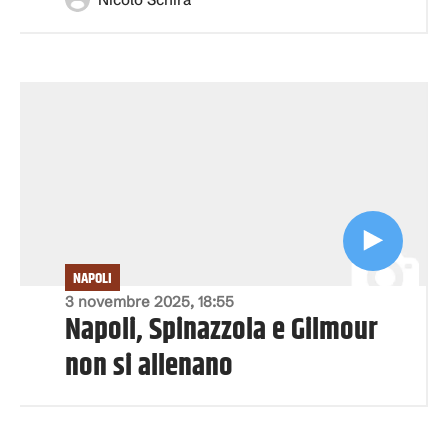
NAPOLI
3 novembre 2025, 18:55
Napoli, Spinazzola e Gilmour
non si allenano