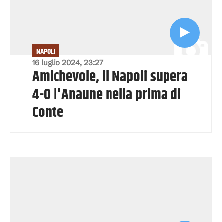
NAPOLI
16 luglio 2024, 23:27
Amichevole, il Napoli supera
4-0 l'Anaune nella prima di
Conte