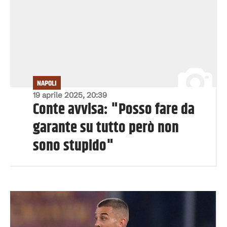
NAPOLI
19 aprile 2025, 20:39
Conte avvisa: "Posso fare da
garante su tutto però non
sono stupido"