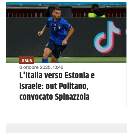
ITALIA
6 ottobre 2025, 10:46
L'Italia verso Estonia e
Israele: out Politano,
convocato Spinazzola