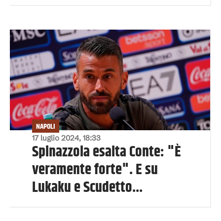
NAPOLI
17 luglio 2024, 18:33
Spinazzola esalta Conte: "È
veramente forte". E su
Lukaku e Scudetto...