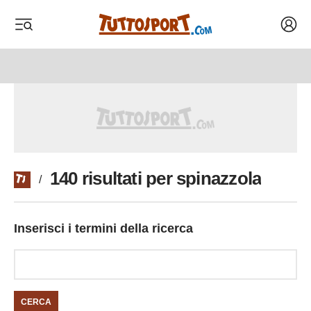
Acced
 menu
 menu
140 risultati per spinazzola
/
Inserisci i termini della ricerca
CERCA