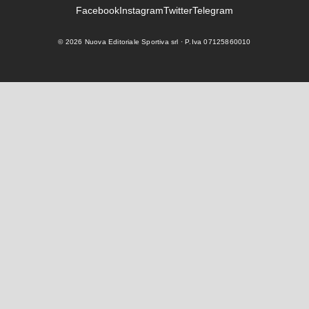
Facebook
Instagram
Twitter
Telegram
©
2026
Nuova Editoriale Sportiva srl · P.Iva 07125860010