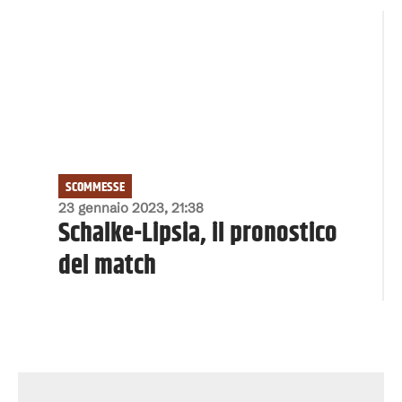
SCOMMESSE
23 gennaio 2023, 21:38
Schalke-Lipsia, il pronostico
del match