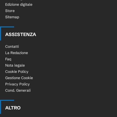
Edizione digitale
Store
Sitemap
ASSISTENZA
Contatti
La Redazione
Faq
Nota legale
Cookie Policy
Gestione Cookie
Privacy Policy
Cond. Generali
ALTRO