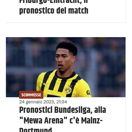
Friburgo-Eintracht, il
pronostico del match
SCOMMESSE
24 gennaio 2023, 21:34
Pronostici Bundesliga, alla
"Mewa Arena" c'è Mainz-
Dortmund