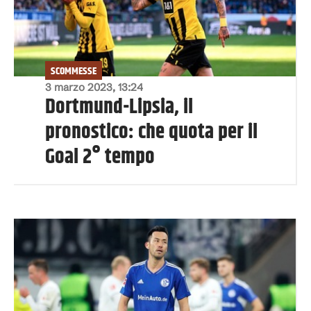
SCOMMESSE
3 marzo 2023, 13:24
Dortmund-Lipsia, il
pronostico: che quota per il
Goal 2° tempo