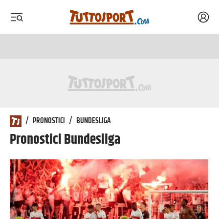
Acced
 menu
 menu
/
PRONOSTICI
/
BUNDESLIGA
Pronostici Bundesliga