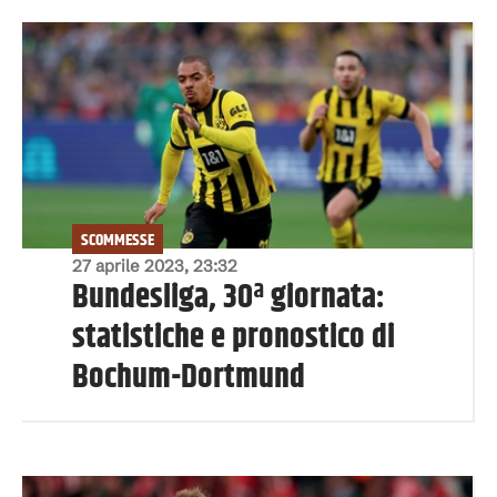
SCOMMESSE
27 aprile 2023, 23:32
Bundesliga, 30ª giornata:
statistiche e pronostico di
Bochum-Dortmund