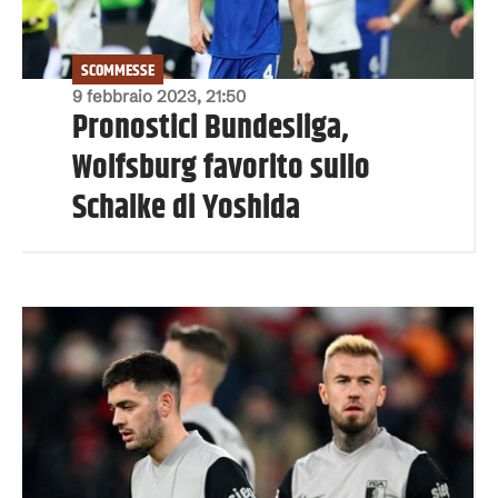
SCOMMESSE
9 febbraio 2023, 21:50
Pronostici Bundesliga,
Wolfsburg favorito sullo
Schalke di Yoshida