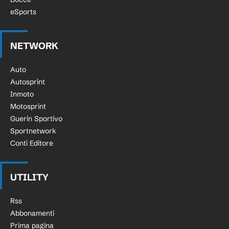
eSports
NETWORK
Auto
Autosprint
Inmoto
Motosprint
Guerin Sportivo
Sportnetwork
Conti Editore
UTILITY
Rss
Abbonamenti
Prima pagina