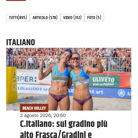
TUTTI
(895)
ARTICOLO
(
578
)
VIDEO
(
312
)
FOTO
(
5
)
ITALIANO
BEACH VOLLEY
2 agosto 2026, 20:50
C.Italiano: sul gradino più
alto Frasca/Gradini e