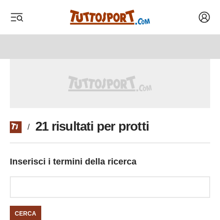
Acced
 menu
 menu
21 risultati per protti
/
Inserisci i termini della ricerca
CERCA