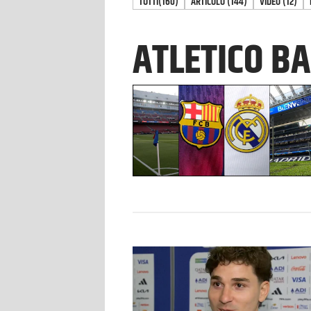
TUTTI
(160)
ARTICOLO
(
144
)
VIDEO
(
12
)
ATLETICO B