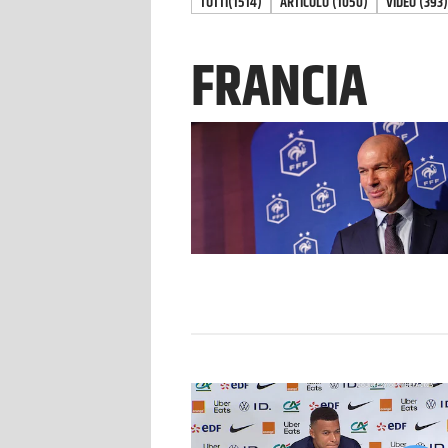
TUTTI
(1514)
ARTICOLO
(
1050
)
VIDEO
(
393
)
FRANCIA