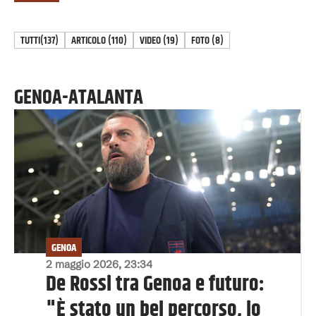
TUTTI
(137)
ARTICOLO
(
110
)
VIDEO
(
19
)
FOTO
(
8
)
GENOA-ATALANTA
GENOA
2 maggio 2026, 23:34
De Rossi tra Genoa e futuro:
"È stato un bel percorso, io