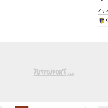
a
5
gio
G