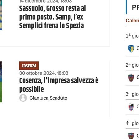
14 dicembre 2024, 18:03
Sassuolo, Grosso resta al
P
primo posto. Samp, l’ex
Cale
Semplici frena lo Spezia
a
1
gio
C
a
COSENZA
2
gio
30 ottobre 2024, 18:03
Cosenza, l'impresa salvezza è
possibile
a
3
gio
Gianluca Scaduto
C
a
4
gio