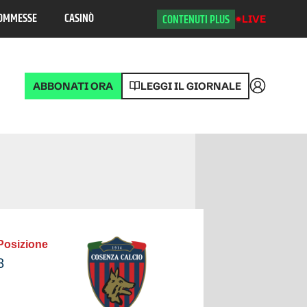
OMMESSE
CASINÒ
CONTENUTI PLUS
LIVE
ABBONATI ORA
LEGGI IL GIORNALE
Accedi
Posizione
8