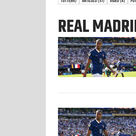
TUTTI
(64)
ARTICOLO
(
57
)
VIDEO
(
4
)
FO
REAL MADR