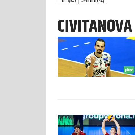
TUTTI
(64)
ARTICOLO
(
64
)
CIVITANOVA