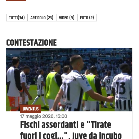
TUTTI
(34)
ARTICOLO
(
23
)
VIDEO
(
9
)
FOTO
(
2
)
CONTESTAZIONE
JUVENTUS
17 maggio 2026, 15:00
Fischi assordanti e "Tirate
fuori i cogl...", Juve da incubo