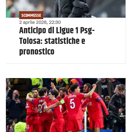
SCOMMESSE
2 aprile 2026, 22:30
Anticipo di Ligue 1 Psg-
Tolosa: statistiche e
pronostico