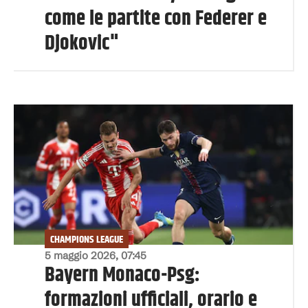
come le partite con Federer e
Djokovic"
CHAMPIONS LEAGUE
5 maggio 2026, 07:45
Bayern Monaco-Psg:
formazioni ufficiali, orario e