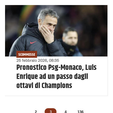
SCOMMESSE
25 febbraio 2026, 08:35
Pronostico Psg-Monaco, Luis
Enrique ad un passo dagli
ottavi di Champions
2
3
4
136