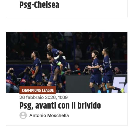
Psg-Chelsea
CHAMPIONS LEAGUE
26 febbraio 2026, 11:09
Psg, avanti con il brivido
Antonio Moschella