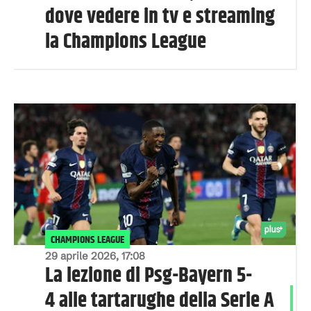
dove vedere in tv e streaming
la Champions League
CHAMPIONS LEAGUE
29 aprile 2026, 17:08
La lezione di Psg-Bayern 5-
4 alle tartarughe della Serie A