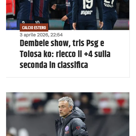
CALCIO ESTERO
3 aprile 2026, 22:54
Dembele show, tris Psg e
Tolosa ko: riecco il +4 sulla
seconda in classifica