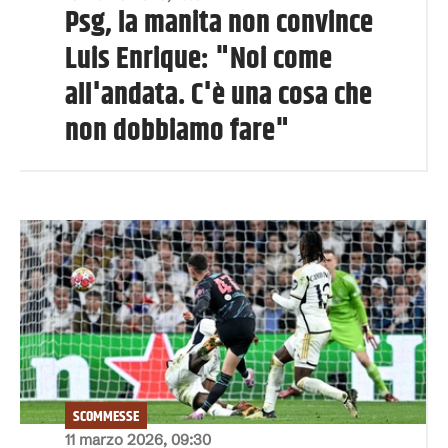
Psg, la manita non convince
Luis Enrique: "Noi come
all'andata. C'è una cosa che
non dobbiamo fare"
SCOMMESSE
11 marzo 2026, 09:30