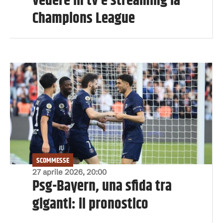
vedere in tv e streaming la
Champions League
SCOMMESSE
27 aprile 2026, 20:00
Psg-Bayern, una sfida tra
giganti: il pronostico