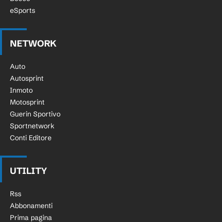
eSports
NETWORK
Auto
Autosprint
Inmoto
Motosprint
Guerin Sportivo
Sportnetwork
Conti Editore
UTILITY
Rss
Abbonamenti
Prima pagina