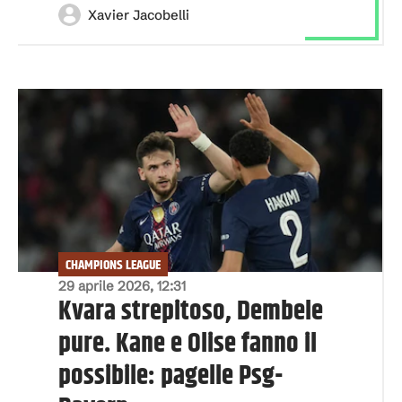
Xavier Jacobelli
CHAMPIONS LEAGUE
29 aprile 2026, 12:31
Kvara strepitoso, Dembele
pure. Kane e Olise fanno il
possibile: pagelle Psg-