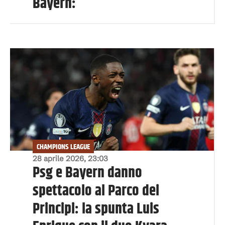
Bayern:
CHAMPIONS LEAGUE
28 aprile 2026, 23:03
Psg e Bayern danno
spettacolo al Parco dei
Principi: la spunta Luis