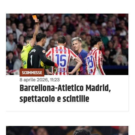
SCOMMESSE
8 aprile 2026, 11:23
Barcellona-Atletico Madrid,
spettacolo e scintille