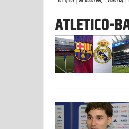
TUTTI
(160)
ARTICOLO
(
144
)
VIDEO
(
12
)
ATLETICO-B