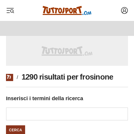
Acced
 menu
 menu
1290 risultati per frosinone
/
Inserisci i termini della ricerca
CERCA