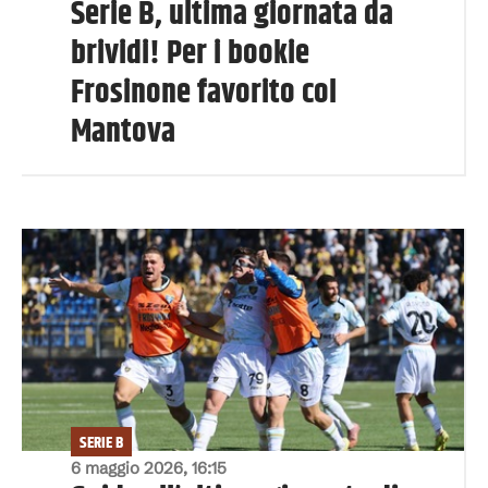
Serie B, ultima giornata da
brividi! Per i bookie
Frosinone favorito col
Mantova
SERIE B
6 maggio 2026, 16:15