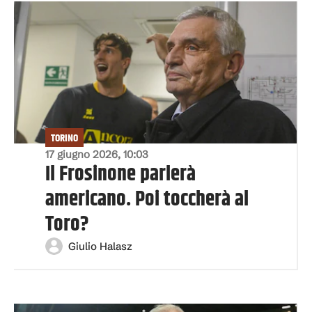
TORINO
17 giugno 2026, 10:03
Il Frosinone parlerà
americano. Poi toccherà al
Toro?
Giulio Halasz