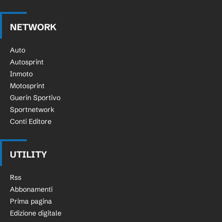
NETWORK
Auto
Autosprint
Inmoto
Motosprint
Guerin Sportivo
Sportnetwork
Conti Editore
UTILITY
Rss
Abbonamenti
Prima pagina
Edizione digitale