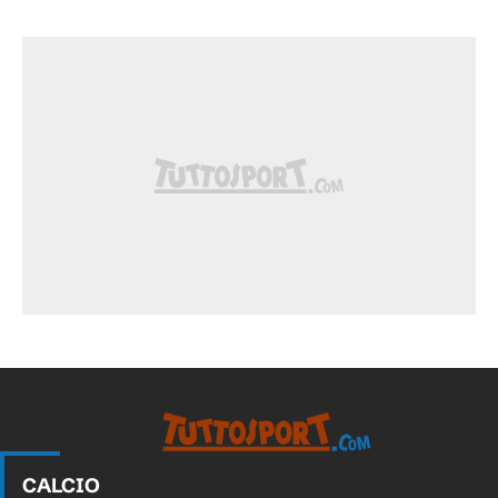
CALCIO