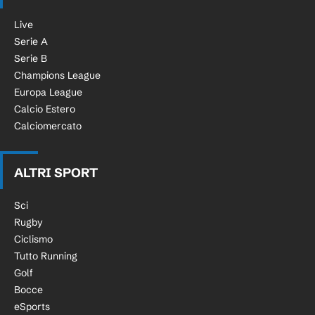
Live
Serie A
Serie B
Champions League
Europa League
Calcio Estero
Calciomercato
ALTRI SPORT
Sci
Rugby
Ciclismo
Tutto Running
Golf
Bocce
eSports