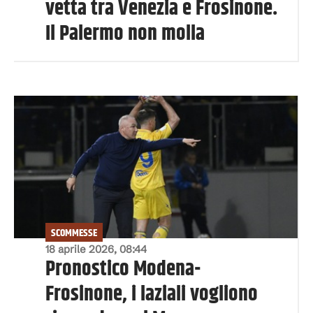
vetta tra Venezia e Frosinone.
Il Palermo non molla
SCOMMESSE
18 aprile 2026, 08:44
Pronostico Modena-
Frosinone, i laziali vogliono