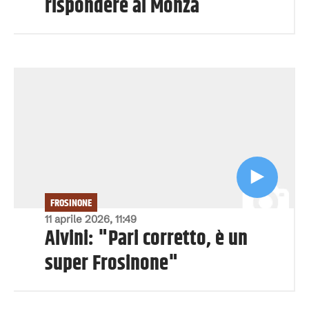
rispondere al Monza
FROSINONE
11 aprile 2026, 11:49
Alvini: "Pari corretto, è un
super Frosinone"