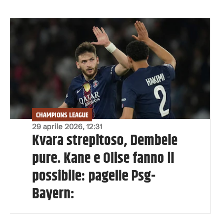
CHAMPIONS LEAGUE
29 aprile 2026, 12:31
Kvara strepitoso, Dembele
pure. Kane e Olise fanno il
possibile: pagelle Psg-
Bayern: