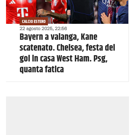
CALCIO ESTERO
22 agosto 2025, 22:56
Bayern a valanga, Kane
scatenato. Chelsea, festa del
gol in casa West Ham. Psg,
quanta fatica