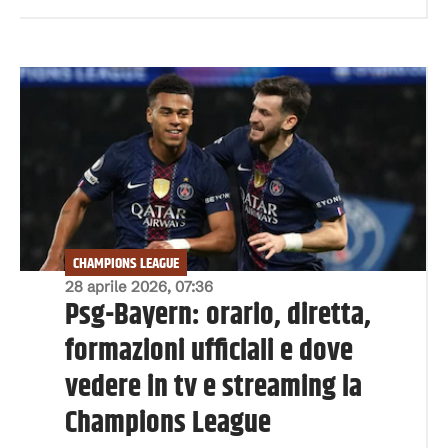
CHAMPIONS LEAGUE
28 aprile 2026, 07:36
Psg-Bayern: orario, diretta,
formazioni ufficiali e dove
vedere in tv e streaming la
Champions League