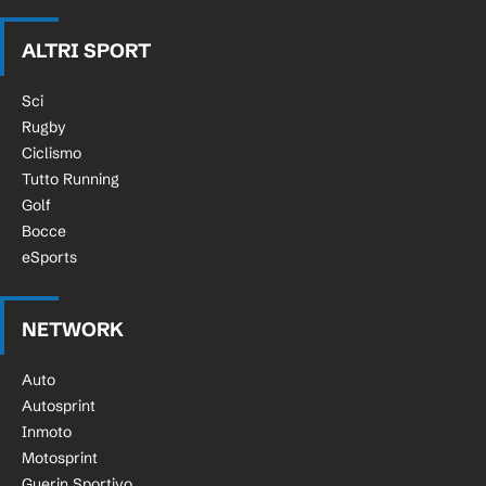
ALTRI SPORT
Sci
Rugby
Ciclismo
Tutto Running
Golf
Bocce
eSports
NETWORK
Auto
Autosprint
Inmoto
Motosprint
Guerin Sportivo