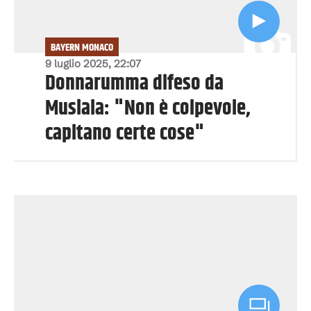
BAYERN MONACO
9 luglio 2025, 22:07
Donnarumma difeso da
Musiala: "Non è colpevole,
capitano certe cose"