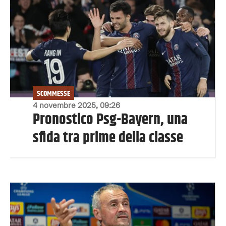
SCOMMESSE
4 novembre 2025, 09:26
Pronostico Psg-Bayern, una
sfida tra prime della classe