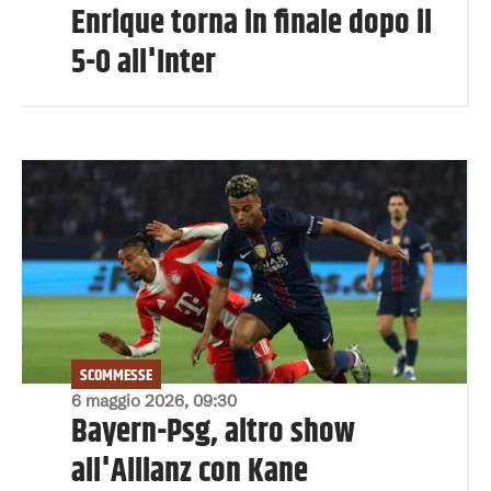
Enrique torna in finale dopo il
5-0 all'Inter
SCOMMESSE
6 maggio 2026, 09:30
Bayern-Psg, altro show
all'Allianz con Kane