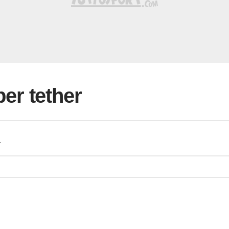
 per tether
a