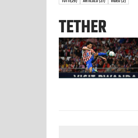
TUTTI
(29)
ARTICOLO
(
27
)
VIDEO
(
2
)
TETHER