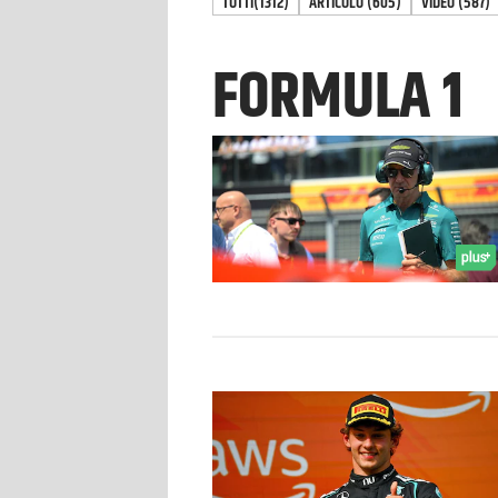
TUTTI
(1312)
ARTICOLO
(
605
)
VIDEO
(
587
)
FORMULA 1