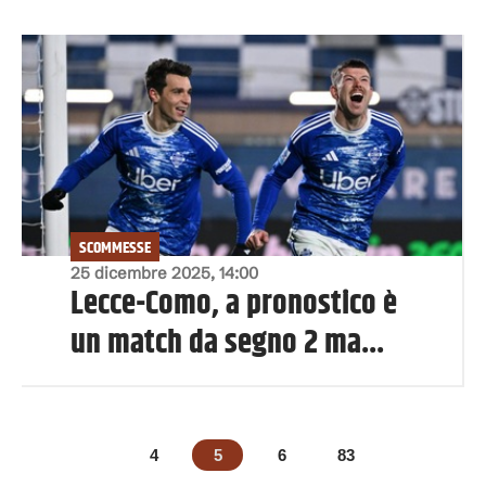
SCOMMESSE
25 dicembre 2025, 14:00
Lecce-Como, a pronostico è
un match da segno 2 ma...
4
5
6
83