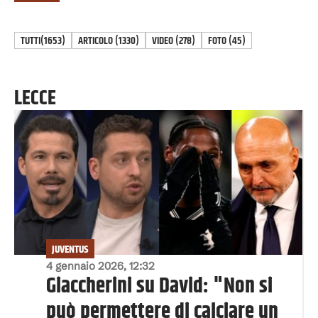
TUTTI
(1653)
ARTICOLO
(
1330
)
VIDEO
(
278
)
FOTO
(
45
)
LECCE
JUVENTUS
4 gennaio 2026, 12:32
Giaccherini su David: "Non si
può permettere di calciare un