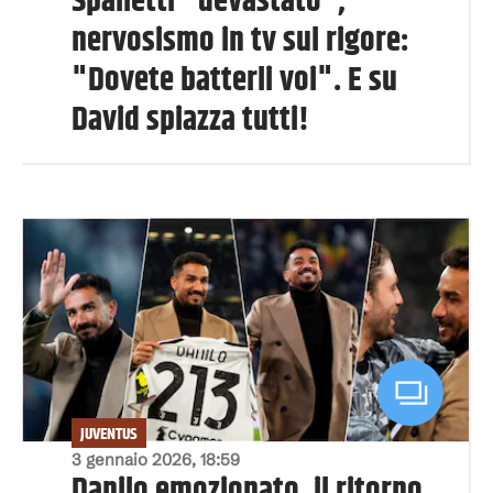
Spalletti "devastato",
nervosismo in tv sul rigore:
"Dovete batterli voi". E su
David spiazza tutti!
JUVENTUS
3 gennaio 2026, 18:59
Danilo emozionato, il ritorno