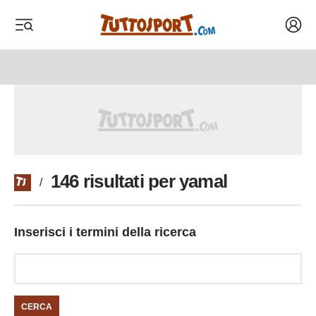
Acced
 menu
 menu
146 risultati per yamal
/
Inserisci i termini della ricerca
CERCA