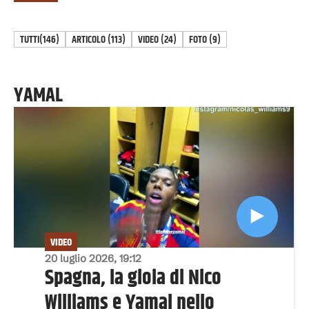
TUTTI
(146)
ARTICOLO
(
113
)
VIDEO
(
24
)
FOTO
(
9
)
YAMAL
VIDEO
20 luglio 2026, 19:12
Spagna, la gioia di Nico
Williams e Yamal nello