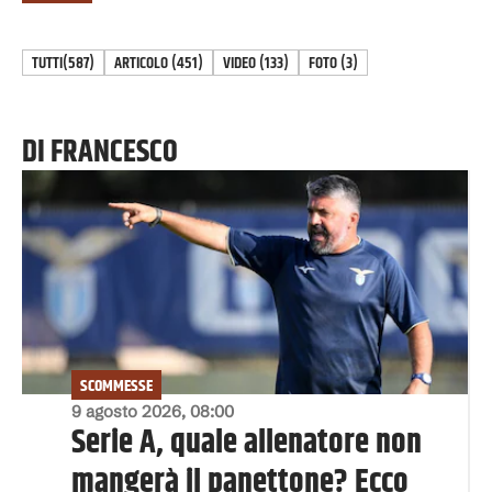
TUTTI
(587)
ARTICOLO
(
451
)
VIDEO
(
133
)
FOTO
(
3
)
DI FRANCESCO
SCOMMESSE
9 agosto 2026, 08:00
Serie A, quale allenatore non
mangerà il panettone? Ecco