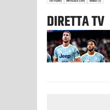
TUTTI
(60)
ARTICOLO
(
59
)
VIDEO
(
1
)
DIRETTA TV