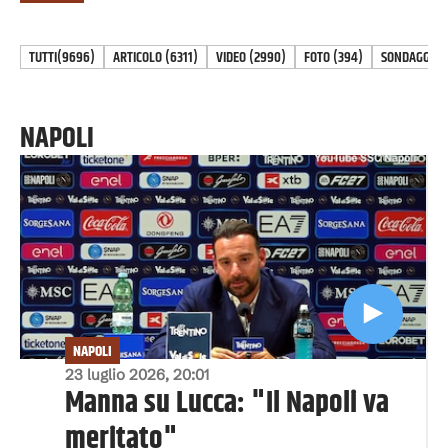
TUTTI
(9696)
ARTICOLO
(
6311
)
VIDEO
(
2990
)
FOTO
(
394
)
SONDAGGIO
(
NAPOLI
NAPOLI
23 luglio 2026, 20:01
Manna su Lucca: "Il Napoli va
meritato"