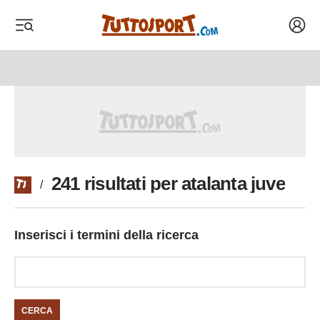
Acced
 menu
 menu
241 risultati per atalanta juve
/
Inserisci i termini della ricerca
CERCA