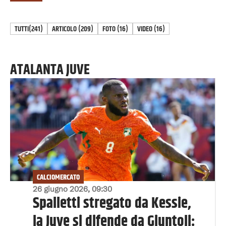
TUTTI
(241)
ARTICOLO
(
209
)
FOTO
(
16
)
VIDEO
(
16
)
ATALANTA JUVE
CALCIOMERCATO
26 giugno 2026, 09:30
Spalletti stregato da Kessie,
la Juve si difende da Giuntoli: