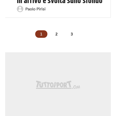
in arrivo e svolta sullo sfondo
Paolo Pirisi
1
2
3