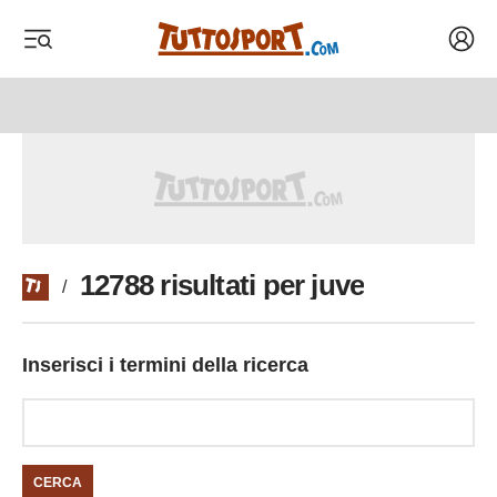
Acced
 menu
 menu
12788 risultati per juve
/
Inserisci i termini della ricerca
CERCA