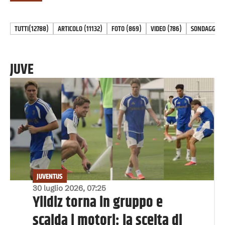
TUTTI
(12788)
ARTICOLO
(
11132
)
FOTO
(
869
)
VIDEO
(
786
)
SONDAGGIO
(
JUVE
JUVENTUS
30 luglio 2026, 07:25
Yildiz torna in gruppo e
scalda i motori: la scelta di