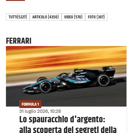
TUTTI
(5227)
ARTICOLO
(
4350
)
VIDEO
(
570
)
FOTO
(
307
)
FERRARI
FORMULA 1
31 luglio 2026, 10:28
Lo spauracchio d'argento:
alla scoperta dei segreti della