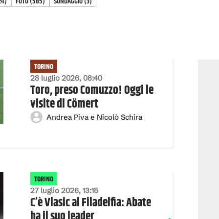
24
)
FOTO
(
585
)
SONDAGGIO
(
3
)
TORINO
28 luglio 2026, 08:40
Toro, preso Comuzzo! Oggi le
visite di Cömert
Andrea Piva e Nicolò Schira
TORINO
27 luglio 2026, 13:15
C’è Vlasic al Filadelfia: Abate
ha il suo leader