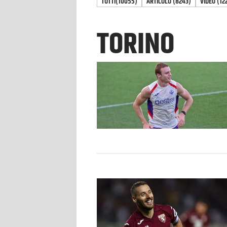
TUTTI
(10055)
ARTICOLO
(
8243
)
VIDEO
(
12
TORINO